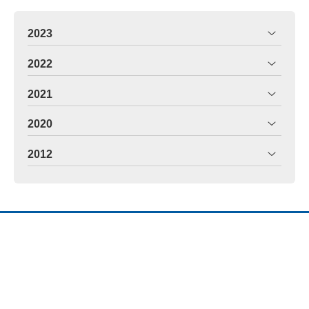
2023
2022
2021
2020
2012
ORTOSALNÉS - ORTOPEDIA EN
VILAGARCÍA
Dirección:
A Florida, 5 (Rotonda Alcampo) -
36600 Vilagarcía de Arousa (Pontevedra)