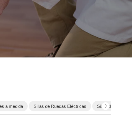
és a medida
Sillas de Ruedas Eléctricas
Sillas de Ruedas