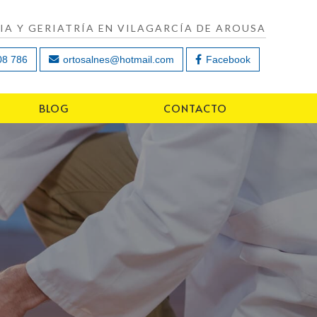
A Y GERIATRÍA EN VILAGARCÍA DE AROUSA
08 786
ortosalnes@hotmail.com
Facebook
BLOG
CONTACTO