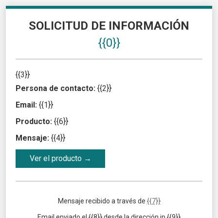
SOLICITUD DE INFORMACIÓN
{{0}}
{{3}}
Persona de contacto:
{{2}}
Email:
{{1}}
Producto:
{{6}}
Mensaje:
{{4}}
Ver el producto →
Mensaje recibido a través de
{{7}}
Email enviado el {{8}} desde la dirección ip {{9}}